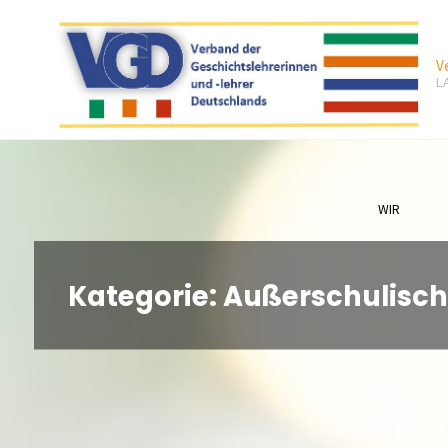
Zum
Inhalt
V
springen
L
WIR
Kategorie:
Außerschulisch