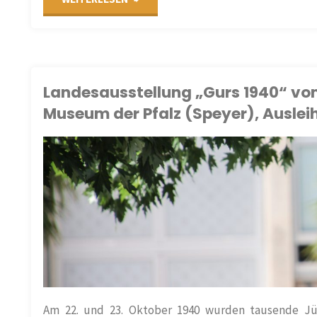
Jahre
jüdisches
Landesausstellung „Gurs 1940“ vom
Leben
Museum der Pfalz (Speyer), Auslei
in
Rheinland-
ORTE
/
AUSSTELLUNG
/
Pfalz"
N
Am 22. und 23. Oktober 1940 wurden tausende Jü