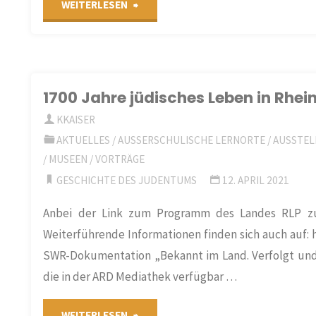
"„Football
WEITERLESEN
deutsche
makes
Geschichte"
History“-
1700 Jahre jüdisches Leben in Rhei
Fußball
KKAISER
macht
AKTUELLES
/
AUSSERSCHULISCHE LERNORTE
/
AUSSTEL
/
MUSEEN
/
VORTRÄGE
Geschichte"
GESCHICHTE DES JUDENTUMS
12. APRIL 2021
Anbei der Link zum Programm des Landes RLP zum
Weiterführende Informationen finden sich auch auf: ht
SWR-Dokumentation „Bekannt im Land. Verfolgt und
die in der ARD Mediathek verfügbar …
"1700
WEITERLESEN