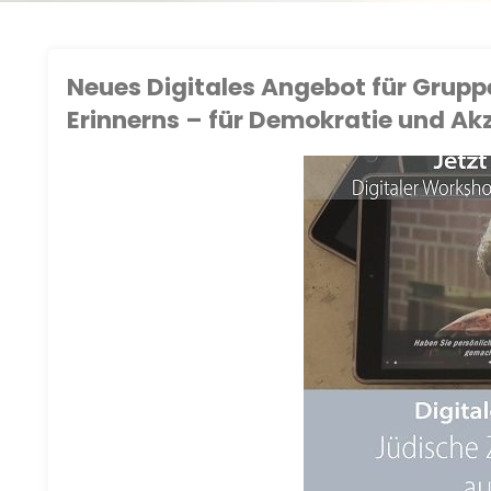
Neues Digitales Angebot für Grupp
Erinnerns – für Demokratie und Ak
LISCHE LERNORTE
/
OCIAL MEDIA
/
WORKSHOPS