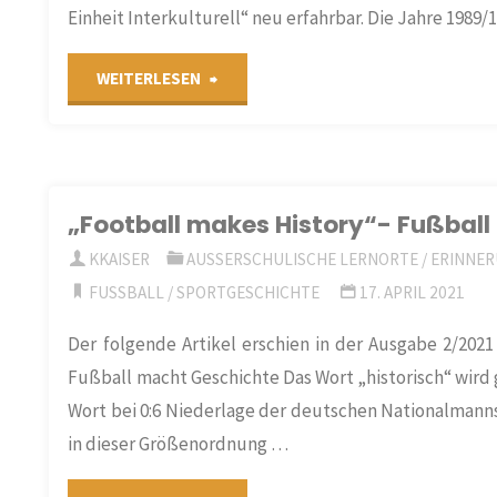
Einheit Interkulturell“ neu erfahrbar. Die Jahre 1989
"„Deutsche
WEITERLESEN
Einheit
Interkulturell“
„Football makes History“- Fußbal
–
KKAISER
AUSSERSCHULISCHE LERNORTE
/
ERINNER
ein
FUSSBALL
/
SPORTGESCHICHTE
17. APRIL 2021
neuer
Der folgende Artikel erschien in der Ausgabe 2/2021 
Fußball macht Geschichte Das Wort „historisch“ wird g
Blick
Wort bei 0:6 Niederlage der deutschen Nationalmann
auf
in dieser Größenordnung …
die