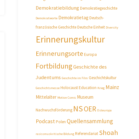
Demokratiebildung
Demokratiegeschichte
Demokratietag
Deutsch-
Demokratieorte
französische Geschichte
Deutsche Einheit
Diversity
Erinnerungskultur
Erinnerungsorte
Europa
Fortbildung
Geschichte des
Judentums
Geschichtskultur
Geschichte im Film
Mainz
Holocaust Education
Geschichtsmesse
Krieg
Mittelalter
Museum
Motion Comic
NS
OER
Nachwuchsförderung
Osteuropa
Quellensammlung
Podcast
Polen
Shoah
Referendariat
rasissmuskritische Bildung