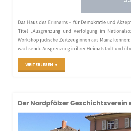
Das Haus des Erinnerns – für Demokratie und Akzep
Titel „Ausgrenzung und Verfolgung im Nationalsoz
Workshop jüdische Zeitzeuginnen aus Mainz kennen: S
wachsende Ausgrenzung in ihrer Heimatstadt und ü
"Neues
WEITERLESEN
Digitales
Angebot
Der Nordpfälzer Geschichtsverein e.
für
Gruppen