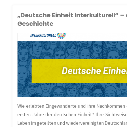
Geschichtsverein
Akzeptanz“"
„Deutsche Einheit Interkulturell“ –
e.V.
Geschichte
stellt
sich
LISCHE LERNORTE
/
vor"
OCIAL MEDIA
/
Wie erlebten Eingewanderte und ihre Nachkommen d
ersten Jahre der deutschen Einheit? Ihre Sichtweis
Leben im geteilten und wiedervereinigten Deutschla