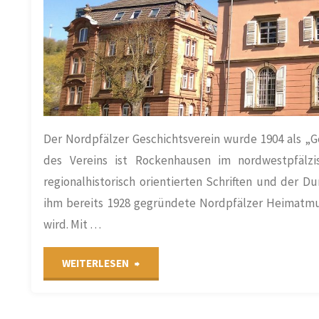
und
ORTE
/
AUSSTELLUNG
/
/
VORTRÄGE
Schulklassen
des
„Haus
des
Der Nordpfälzer Geschichtsverein wurde 1904 als „G
des Vereins ist Rockenhausen im nordwestpfälzi
Erinnerns
regionalhistorisch orientierten Schriften und der 
ihm bereits 1928 gegründete Nordpfälzer Heimatmu
–
wird. Mit …
für
"Der
WEITERLESEN
Demokratie
Nordpfälzer
und