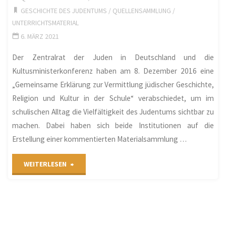
GESCHICHTE DES JUDENTUMS
/
QUELLENSAMMLUNG
/
Rheinland-
UNTERRICHTSMATERIAL
Pfalz"
6. MÄRZ 2021
Der Zentralrat der Juden in Deutschland und die
Kultusministerkonferenz haben am 8. Dezember 2016 eine
„Gemeinsame Erklärung zur Vermittlung jüdischer Geschichte,
Religion und Kultur in der Schule“ verabschiedet, um im
schulischen Alltag die Vielfältigkeit des Judentums sichtbar zu
machen. Dabei haben sich beide Institutionen auf die
Erstellung einer kommentierten Materialsammlung …
"Kommentierte
WEITERLESEN
Materialsammlung
zur