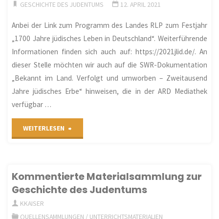
jüdisches
GESCHICHTE DES JUDENTUMS
12. APRIL 2021
Leben
Anbei der Link zum Programm des Landes RLP zum Festjahr
„1700 Jahre jüdisches Leben in Deutschland“. Weiterführende
in
Informationen finden sich auch auf: https://2021jlid.de/. An
Rheinland-
dieser Stelle möchten wir auch auf die SWR-Dokumentation
„Bekannt im Land. Verfolgt und umworben – Zweitausend
Pfalz
Jahre jüdisches Erbe“ hinweisen, die in der ARD Mediathek
verfügbar …
vom
24.11.2021
"1700
WEITERLESEN
(Weiterleitung
Jahre
LAG)"
jüdisches
Kommentierte Materialsammlung zur
Geschichte des Judentums
Leben
KKAISER
in
QUELLENSAMMLUNGEN
/
UNTERRICHTSMATERIALIEN