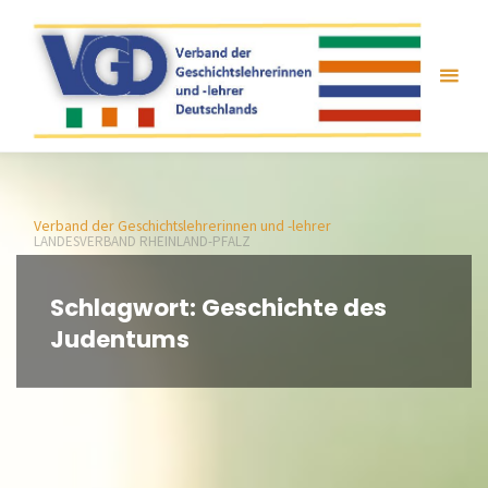
Zum
Inhalt
springen
Verband der Geschichtslehrerinnen und -lehrer
LANDESVERBAND RHEINLAND-PFALZ
Schlagwort:
Geschichte des
Judentums