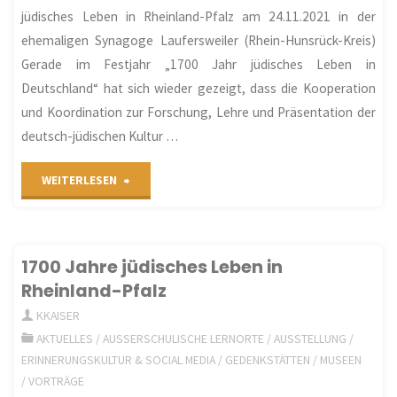
Lebens “
jüdisches Leben in Rheinland-Pfalz am 24.11.2021 in der
ehemaligen Synagoge Laufersweiler (Rhein-Hunsrück-Kreis)
–
Gerade im Festjahr „1700 Jahr jüdisches Leben in
Von
Deutschland“ hat sich wieder gezeigt, dass die Kooperation
und Koordination zur Forschung, Lehre und Präsentation der
den
deutsch-jüdischen Kultur …
Anfängen
"Resolution
WEITERLESEN
bis
zur
zum
Schaffung
1700 Jahre jüdisches Leben in
Weltkulturerbe"
Rheinland-Pfalz
einer
KKAISER
Koordinierungsstelle
AKTUELLES
/
AUSSERSCHULISCHE LERNORTE
/
AUSSTELLUNG
/
ERINNERUNGSKULTUR & SOCIAL MEDIA
/
GEDENKSTÄTTEN
/
MUSEEN
für
/
VORTRÄGE