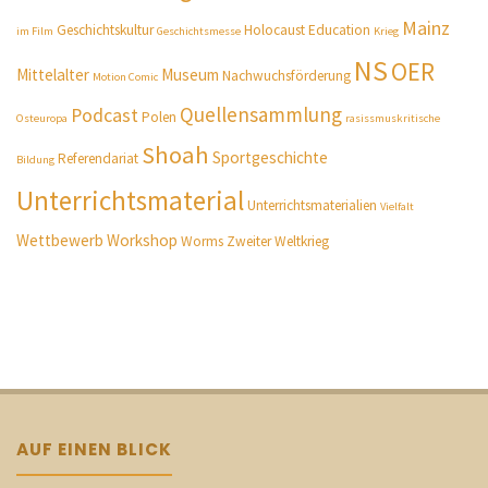
Mainz
Geschichtskultur
Holocaust Education
im Film
Geschichtsmesse
Krieg
NS
OER
Mittelalter
Museum
Nachwuchsförderung
Motion Comic
Quellensammlung
Podcast
Polen
Osteuropa
rasissmuskritische
Shoah
Sportgeschichte
Referendariat
Bildung
Unterrichtsmaterial
Unterrichtsmaterialien
Vielfalt
Wettbewerb
Workshop
Worms
Zweiter Weltkrieg
AUF EINEN BLICK