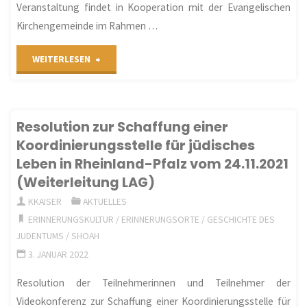
Veranstaltung findet in Kooperation mit der Evangelischen
Kirchengemeinde im Rahmen …
"Vortragshinweis:
WEITERLESEN
„Die
SchUM-
Resolution zur Schaffung einer
Koordinierungsstelle für jüdisches
Stätten
Leben in Rheinland-Pfalz vom 24.11.2021
am
(Weiterleitung LAG)
KKAISER
AKTUELLES
Rhein
ERINNERUNGSKULTUR
/
ERINNERUNGSORTE
/
GESCHICHTE DES
–
JUDENTUMS
/
SHOAH
3. JANUAR 2022
Zeugnisse
Resolution der Teilnehmerinnen und Teilnehmer der
jüdischen
Videokonferenz zur Schaffung einer Koordinierungsstelle für