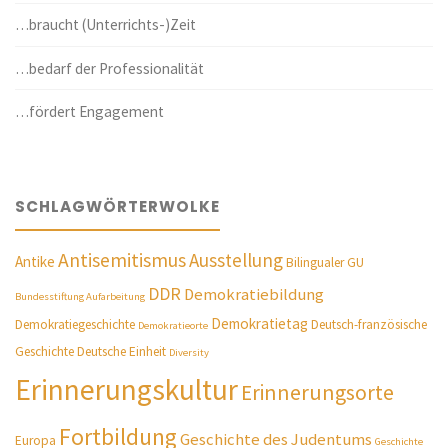
…braucht (Unterrichts-)Zeit
…bedarf der Professionalität
…fördert Engagement
SCHLAGWÖRTERWOLKE
Antisemitismus
Ausstellung
Antike
Bilingualer GU
DDR
Demokratiebildung
Bundesstiftung Aufarbeitung
Demokratietag
Demokratiegeschichte
Deutsch-französische
Demokratieorte
Geschichte
Deutsche Einheit
Diversity
Erinnerungskultur
Erinnerungsorte
Fortbildung
Geschichte des Judentums
Europa
Geschichte