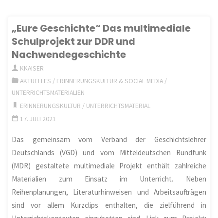
Augmented
die
Reality
„Eure Geschichte“ Das multimediale
Deportationen
Schulprojekt zur DDR und
App
Nachwendegeschichte
der
zur
KKAISER
saarpfälzischen
AKTUELLES
/
ERINNERUNGSKULTUR & SOCIAL MEDIA
/
Geschichte
UNTERRICHTSMATERIALIEN
Jüdinnen
des
ERINNERUNGSKULTUR
/
UNTERRICHTSMATERIAL
17. JULI 2021
und
Checkpoint
Das gemeinsam vom Verband der Geschichtslehrer
Juden
Charlie"
Deutschlands (VGD) und vom Mitteldeutschen Rundfunk
im
(MDR) gestaltete multimediale Projekt enthält zahlreiche
Materialien zum Einsatz im Unterricht. Neben
Oktober
Reihenplanungen, Literaturhinweisen und Arbeitsaufträgen
1940"
sind vor allem Kurzclips enthalten, die zielführend in