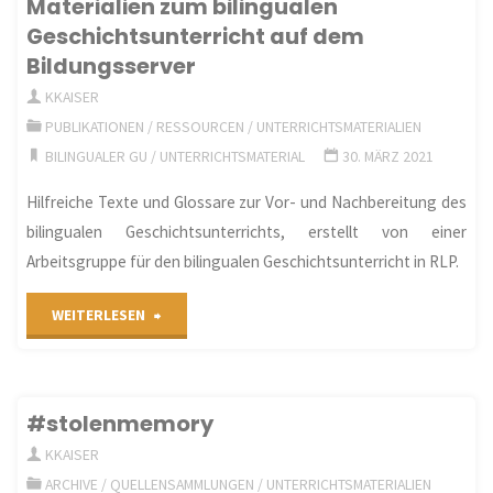
Materialien zum bilingualen
Geschichtsunterricht auf dem
Lebenswelten.
Bildungsserver
Gesellschaft
KKAISER
PUBLIKATIONEN
/
RESSOURCEN
/
UNTERRICHTSMATERIALIEN
und
BILINGUALER GU
/
UNTERRICHTSMATERIAL
30. MÄRZ 2021
Alltag
Hilfreiche Texte und Glossare zur Vor- und Nachbereitung des
nach
bilingualen Geschichtsunterrichts, erstellt von einer
Arbeitsgruppe für den bilingualen Geschichtsunterricht in RLP.
dem
Kommunismus“
"Materialien
WEITERLESEN
der
zum
Bundesstiftung
bilingualen
#stolenmemory
Aufarbeitung
Geschichtsunterricht
KKAISER
ARCHIVE
/
QUELLENSAMMLUNGEN
/
UNTERRICHTSMATERIALIEN