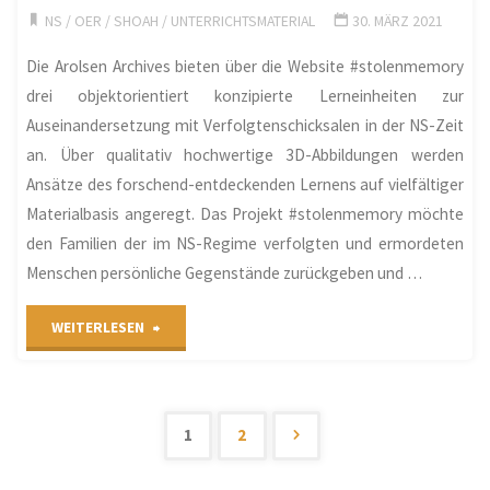
ab
auf
NS
/
OER
/
SHOAH
/
UNTERRICHTSMATERIAL
30. MÄRZ 2021
sofort
dem
Die Arolsen Archives bieten über die Website #stolenmemory
drei objektorientiert konzipierte Lerneinheiten zur
für
Bildungsserver"
Auseinandersetzung mit Verfolgtenschicksalen in der NS-Zeit
Schulen
an. Über qualitativ hochwertige 3D-Abbildungen werden
Ansätze des forschend-entdeckenden Lernens auf vielfältiger
ausleihbar."
Materialbasis angeregt. Das Projekt #stolenmemory möchte
den Familien der im NS-Regime verfolgten und ermordeten
Menschen persönliche Gegenstände zurückgeben und …
"#stolenmemory"
WEITERLESEN
1
2
Seitennummerier