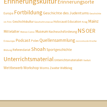
Erinnerungskultur
Erinnerungsorte
Fortbildung
Geschichte des Judentums
Europa
Geschichte
Mainz
Geschichtskultur
Holocaust Education
im Film
Geschichtsmesse
Krieg
NS
OER
Mittelalter
Museum
Nachwuchsförderung
Motion Comic
Quellensammlung
Podcast
Polen
Osteuropa
rasissmuskritische
Shoah
Sportgeschichte
Referendariat
Bildung
Unterrichtsmaterial
Unterrichtsmaterialien
Vielfalt
Wettbewerb
Workshop
Worms
Zweiter Weltkrieg