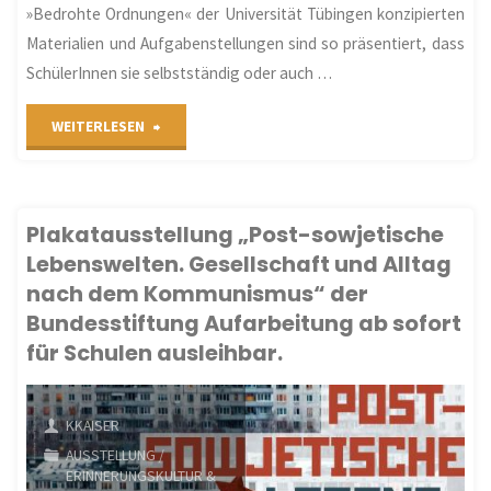
»Bedrohte Ordnungen« der Universität Tübingen konzipierten
Materialien und Aufgabenstellungen sind so präsentiert, dass
SchülerInnen sie selbstständig oder auch …
"Offene
WEITERLESEN
Geschichte
–
Plakatausstellung „Post-sowjetische
Lebenswelten. Gesellschaft und Alltag
Neue
nach dem Kommunismus“ der
Lernplattform"
Bundesstiftung Aufarbeitung ab sofort
für Schulen ausleihbar.
KKAISER
AUSSTELLUNG
/
ERINNERUNGSKULTUR &