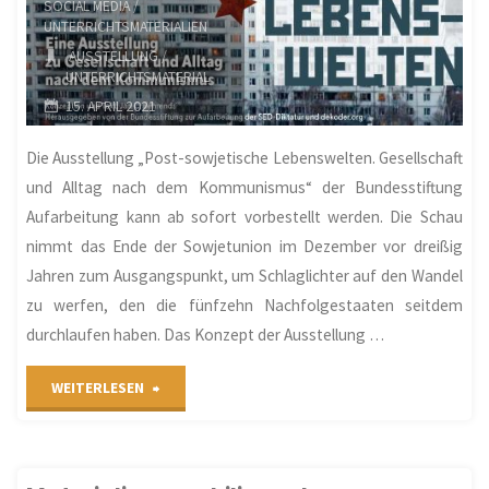
SOCIAL MEDIA
/
UNTERRICHTSMATERIALIEN
AUSSTELLUNG
/
UNTERRICHTSMATERIAL
15. APRIL 2021
Die Ausstellung „Post-sowjetische Lebenswelten. Gesellschaft
und Alltag nach dem Kommunismus“ der Bundesstiftung
Aufarbeitung kann ab sofort vorbestellt werden. Die Schau
nimmt das Ende der Sowjetunion im Dezember vor dreißig
Jahren zum Ausgangspunkt, um Schlaglichter auf den Wandel
zu werfen, den die fünfzehn Nachfolgestaaten seitdem
durchlaufen haben. Das Konzept der Ausstellung …
"Plakatausstellung
WEITERLESEN
„Post-
sowjetische