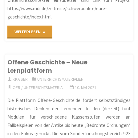
Unterrichtskontexten einzubetten sind. Link zum Projekt:
https://www.mdr.de/zeitreise/schwerpunkte/eure-
geschichte/index.html
"„Eure
WEITERLESEN
Geschichte“
Das
Offene Geschichte – Neue
Lernplattform
multimediale
KKAISER
UNTERRICHTSMATERIALIEN
Schulprojekt
OER
/
UNTERRICHTSMATERIAL
10. MAI 2021
zur
Die Plattform Offene-Geschichte.de fördert selbstständiges
historisches Denken der Lernenden. In den (derzeit) fünf
DDR
Modulen für verschiedene Klassenstufen werden an
und
Fallbeispielen von der Antike bis heute „Bedrohte Ordnungen“
in den Fokus gerückt. Die vom Sonderforschungsbereich 923
Nachwendegeschichte"