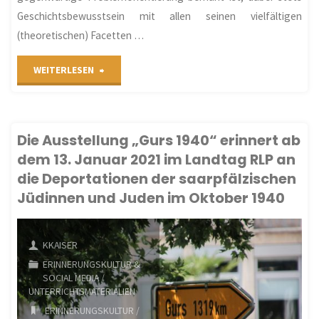
Geschichtsbewusstsein mit allen seinen vielfältigen
(theoretischen) Facetten …
"Von
WEITERLESEN
Museen
und
Die Ausstellung „Gurs 1940“ erinnert ab
dem 13. Januar 2021 im Landtag RLP an
Filmen,
die Deportationen der saarpfälzischen
von
Jüdinnen und Juden im Oktober 1940
Gedenken
KKAISER
und
ERINNERUNGSKULTUR &
SOCIAL MEDIA
/
Spielen:
UNTERRICHTSMATERIALIEN
Felder
ERINNERUNGSKULTUR
/