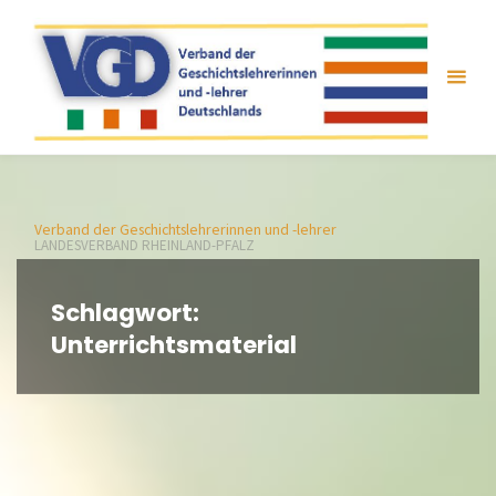
Zum
Inhalt
springen
Verband der Geschichtslehrerinnen und -lehrer
LANDESVERBAND RHEINLAND-PFALZ
Schlagwort:
Unterrichtsmaterial