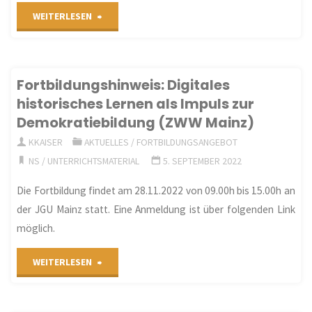
"Tagung:
WEITERLESEN
Die
Pfalz
Fortbildungshinweis: Digitales
historisches Lernen als Impuls zur
und
Demokratiebildung (ZWW Mainz)
Anhalt
KKAISER
AKTUELLES
/
FORTBILDUNGSANGEBOT
NS
/
UNTERRICHTSMATERIAL
5. SEPTEMBER 2022
im
Die Fortbildung findet am 28.11.2022 von 09.00h bis 15.00h an
Visier
der JGU Mainz statt. Eine Anmeldung ist über folgenden Link
der
möglich.
Staatssicherheit.
"Fortbildungshinweis:
WEITERLESEN
Städte
Digitales
und