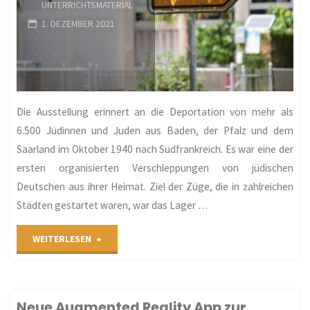
UNTERRICHTSMATERIAL
der
1. DEZEMBER 2021
aktuellen
Geschichtskultur
(Fortbildung
Die Ausstellung erinnert an die Deportation von mehr als
6.500 Jüdinnen und Juden aus Baden, der Pfalz und dem
als
Saarland im Oktober 1940 nach Südfrankreich. Es war eine der
E-
ersten organisierten Verschleppungen von jüdischen
Deutschen aus ihrer Heimat. Ziel der Züge, die in zahlreichen
Session,
Städten gestartet waren, war das Lager …
PL)"
"Die
WEITERLESEN
Ausstellung
„Gurs
Neue Augmented Reality App zur