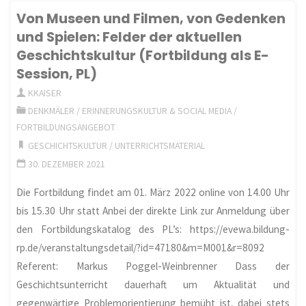
historisches
Von Museen und Filmen, von Gedenken
Kirchenpartnerschaften
und Spielen: Felder der aktuellen
Lernen
Geschichtskultur (Fortbildung als E-
(06.03.2025)"
als
Session, PL)
KKAISER
Impuls
DENKMÄLER
/
ERINNERUNGSKULTUR & SOCIAL MEDIA
/
zur
FORTBILDUNGSANGEBOT
GESCHICHTSKULTUR
/
UNTERRICHTSMATERIAL
Demokratiebildung (ZWW
30. DEZEMBER 2021
Mainz)"
Die Fortbildung findet am 01. März 2022 online von 14.00 Uhr
bis 15.30 Uhr statt Anbei der direkte Link zur Anmeldung über
den Fortbildungskatalog des PL’s: https://evewa.bildung-
rp.de/veranstaltungsdetail/?id=47180&m=M001&r=8092
Referent: Markus Poggel-Weinbrenner Dass der
Geschichtsunterricht dauerhaft um Aktualität und
gegenwärtige Problemorientierung bemüht ist, dabei stets