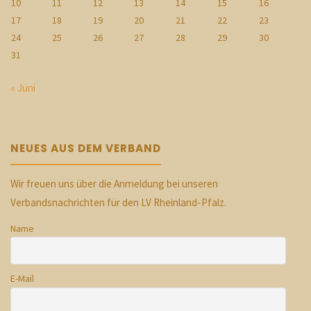
10
11
12
13
14
15
16
17
18
19
20
21
22
23
24
25
26
27
28
29
30
31
« Juni
NEUES AUS DEM VERBAND
Wir freuen uns über die Anmeldung bei unseren
Verbandsnachrichten für den LV Rheinland-Pfalz.
Name
E-Mail