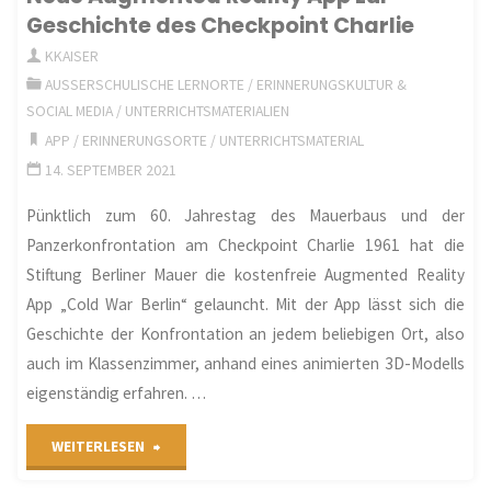
Geschichte des Checkpoint Charlie
1940“
KKAISER
erinnert
AUSSERSCHULISCHE LERNORTE
/
ERINNERUNGSKULTUR &
SOCIAL MEDIA
/
UNTERRICHTSMATERIALIEN
ab
APP
/
ERINNERUNGSORTE
/
UNTERRICHTSMATERIAL
dem
14. SEPTEMBER 2021
13.
Pünktlich zum 60. Jahrestag des Mauerbaus und der
Panzerkonfrontation am Checkpoint Charlie 1961 hat die
Januar
Stiftung Berliner Mauer die kostenfreie Augmented Reality
2021
App „Cold War Berlin“ gelauncht. Mit der App lässt sich die
Geschichte der Konfrontation an jedem beliebigen Ort, also
im
auch im Klassenzimmer, anhand eines animierten 3D-Modells
Landtag
eigenständig erfahren. …
RLP
"Neue
WEITERLESEN
an