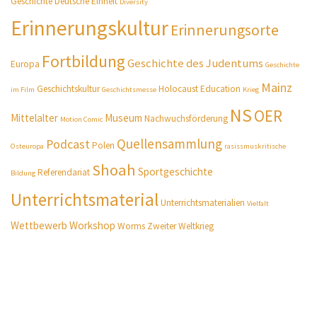
Geschichte
Deutsche Einheit
Diversity
Erinnerungskultur
Erinnerungsorte
Fortbildung
Geschichte des Judentums
Europa
Geschichte
Mainz
Geschichtskultur
Holocaust Education
im Film
Geschichtsmesse
Krieg
NS
OER
Mittelalter
Museum
Nachwuchsförderung
Motion Comic
Quellensammlung
Podcast
Polen
Osteuropa
rasissmuskritische
Shoah
Sportgeschichte
Referendariat
Bildung
Unterrichtsmaterial
Unterrichtsmaterialien
Vielfalt
Wettbewerb
Workshop
Worms
Zweiter Weltkrieg