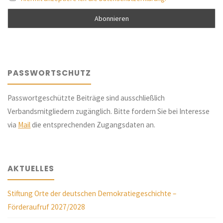
–
Fakten
und
PASSWORTSCHUTZ
Fiktionen“(Historisches
Passwortgeschützte Beiträge sind ausschließlich
Museum
Verbandsmitgliedern zugänglich. Bitte fordern Sie bei Interesse
am
via
Mail
die entsprechenden Zugangsdaten an.
Strom)"
AKTUELLES
Stiftung Orte der deutschen Demokratiegeschichte –
Förderaufruf 2027/2028