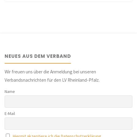
Panorama-
Rundgang
durch
die
NEUES AUS DEM VERBAND
Ausstellung:
„Hildegard
Wir freuen uns über die Anmeldung bei unseren
Verbandsnachrichten für den LV Rheinland-Pfalz.
von
Name
Bingen
und
E-Mail
Friedrich
Barbarossa
Hiermit akzeptiere ich die Datenschutzerklärung.