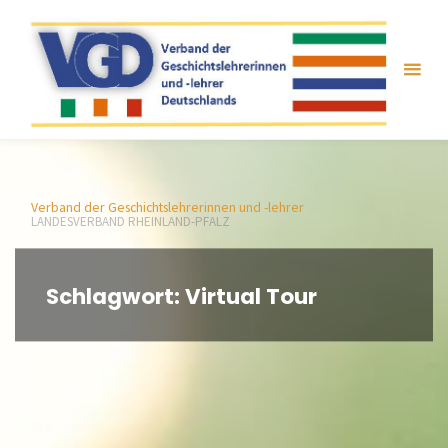
Zum
Inhalt
springen
Verband der Geschichtslehrerinnen und -lehrer
LANDESVERBAND RHEINLAND-PFALZ
Schlagwort:
Virtual Tour