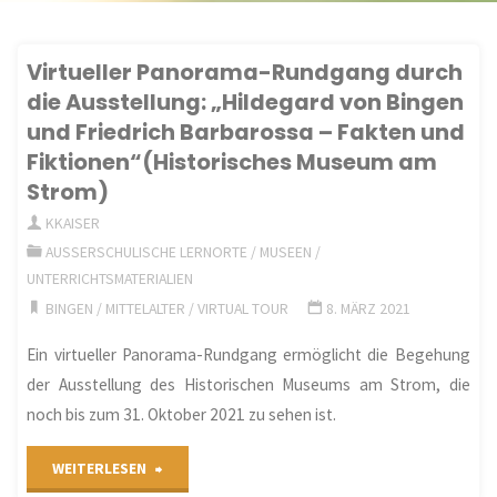
Virtueller Panorama-Rundgang durch
die Ausstellung: „Hildegard von Bingen
und Friedrich Barbarossa – Fakten und
Fiktionen“(Historisches Museum am
Strom)
KKAISER
AUSSERSCHULISCHE LERNORTE
/
MUSEEN
/
UNTERRICHTSMATERIALIEN
BINGEN
/
MITTELALTER
/
VIRTUAL TOUR
8. MÄRZ 2021
Ein virtueller Panorama-Rundgang ermöglicht die Begehung
der Ausstellung des Historischen Museums am Strom, die
noch bis zum 31. Oktober 2021 zu sehen ist.
"Virtueller
WEITERLESEN