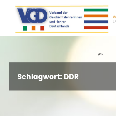
Zum
Inhalt
V
springen
L
WIR
Schlagwort:
DDR