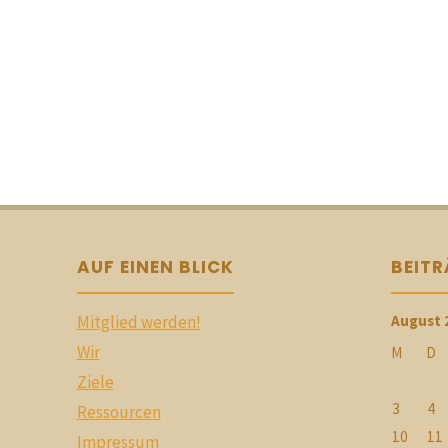
AUF EINEN BLICK
BEIT
Mitglied werden!
August 
Wir
M
D
Ziele
3
4
Ressourcen
10
11
Impressum