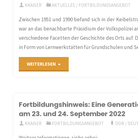
KKAISER
AKTUELLES
/
FORTBILDUNGSANGEBOT
Aufarbeitung"
Zwischen 1951 und 1990 befand sich in der Keibelstr
war an das benachbarte Präsidium der Volkspolizei an
verschiedene Facetten der Geschichte des Orts auf.
in Form von Lernwerkstätten für Grundschulen und 
"Online
WEITERLESEN
Seminare
für
Fortbildungshinweis: Eine Generat
Geschichtslehrkräfte
am 23. und 24. September 2022
(Lernort
KKAISER
FORTBILDUNGSANGEBOT
DDR
/
DEUT
Keibelstraße)"
Weitere Informationen, siehe anbei: