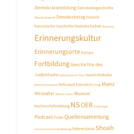
Demokratiebildung
Demokratiegeschichte
Demokratietag
Deutsch-
Demokratieorte
französische Geschichte
Deutsche Einheit
Diversity
Erinnerungskultur
Erinnerungsorte
Europa
Fortbildung
Geschichte des
Judentums
Geschichtskultur
Geschichte im Film
Mainz
Holocaust Education
Geschichtsmesse
Krieg
Mittelalter
Museum
Motion Comic
NS
OER
Nachwuchsförderung
Osteuropa
Quellensammlung
Podcast
Polen
Shoah
Referendariat
rasissmuskritische Bildung