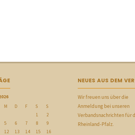
RÄGE
NEUES AUS DEM VE
2026
Wir freuen uns über die
Anmeldung bei unseren
M
D
F
S
S
1
2
Verbandsnachrichten für 
5
6
7
8
9
Rheinland-Pfalz.
12
13
14
15
16