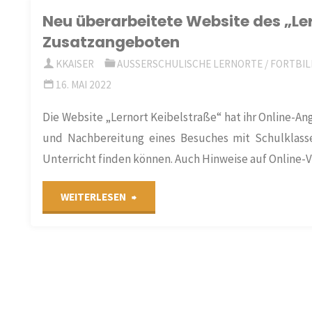
Neu überarbeitete Website des „Ler
und
Verfolgung
Zusatzangeboten
24.
in
KKAISER
AUSSERSCHULISCHE LERNORTE
/
FORTBIL
September
16. MAI 2022
der
Die Website „Lernort Keibelstraße“ hat ihr Online-Ang
2022"
Sowjetischen
und Nachbereitung eines Besuches mit Schulklass
Besatzungszone
Unterricht finden können. Auch Hinweise auf Online-
und
"Neu
WEITERLESEN
in
überarbeitete
der
Website
Deutschen
des