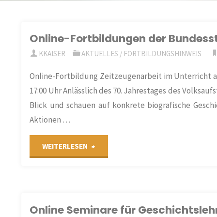
Online-Fortbildungen der Bundess
KKAISER
AKTUELLES
/
FORTBILDUNGSHINWEIS
Online-Fortbildung Zeitzeugenarbeit im Unterricht am
17:00 Uhr Anlässlich des 70. Jahrestages des Volksau
Blick und schauen auf konkrete biografische Gesch
Aktionen …
"Online-
WEITERLESEN
Fortbildungen
der
Online Seminare für Geschichtslehr
Bundesstiftung