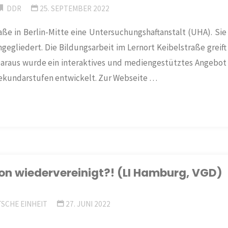
DDR
25. SEPTEMBER 2022
aße in Berlin-Mitte eine Untersuchungshaftanstalt (UHA). Sie
gegliedert. Die Bildungsarbeit im Lernort Keibelstraße greift
 Daraus wurde ein interaktives und mediengestütztes Angebot
Sekundarstufen entwickelt. Zur Webseite …
ion wiedervereinigt?! (LI Hamburg, VGD)
SCHE EINHEIT
27. JUNI 2022