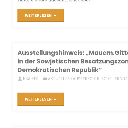
"Fortbildungshinweis:
WEITERLESEN
Eine
Generation
Ausstellungshinweis: „Mauern.Gitt
wiedervereinigt?!
in der Sowjetischen Besatzungszon
Demokratischen Republik“
(LI
KKAISER
AKTUELLES
/
AUSSERSCHULISCHE LERNOR
Hamburg,
VGD)
"Ausstellungshinweis:
WEITERLESEN
am
„Mauern.Gitter.Stacheldraht.
23.
Politische