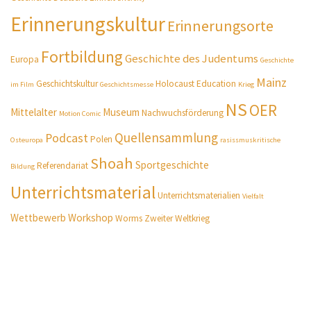
Erinnerungskultur
Erinnerungsorte
Fortbildung
Geschichte des Judentums
Europa
Geschichte
Mainz
Geschichtskultur
Holocaust Education
im Film
Geschichtsmesse
Krieg
NS
OER
Mittelalter
Museum
Nachwuchsförderung
Motion Comic
Quellensammlung
Podcast
Polen
Osteuropa
rasissmuskritische
Shoah
Sportgeschichte
Referendariat
Bildung
Unterrichtsmaterial
Unterrichtsmaterialien
Vielfalt
Wettbewerb
Workshop
Worms
Zweiter Weltkrieg