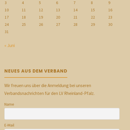
3
4
5
6
7
8
9
10
11
12
13
14
15
16
17
18
19
20
21
22
23
24
25
26
27
28
29
30
31
« Juni
NEUES AUS DEM VERBAND
Wir freuen uns über die Anmeldung bei unseren
Verbandsnachrichten für den LV Rheinland-Pfalz.
Name
E-Mail