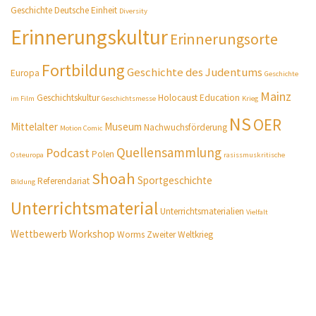
Geschichte
Deutsche Einheit
Diversity
Erinnerungskultur
Erinnerungsorte
Fortbildung
Geschichte des Judentums
Europa
Geschichte
Mainz
Geschichtskultur
Holocaust Education
im Film
Geschichtsmesse
Krieg
NS
OER
Mittelalter
Museum
Nachwuchsförderung
Motion Comic
Quellensammlung
Podcast
Polen
Osteuropa
rasissmuskritische
Shoah
Sportgeschichte
Referendariat
Bildung
Unterrichtsmaterial
Unterrichtsmaterialien
Vielfalt
Wettbewerb
Workshop
Worms
Zweiter Weltkrieg