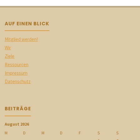
AUF EINEN BLICK
Mitglied werden!
Wir
Ziele
Ressourcen
Impressum
Datenschutz
BEITRÄGE
August 2026
M
D
M
D
F
S
S