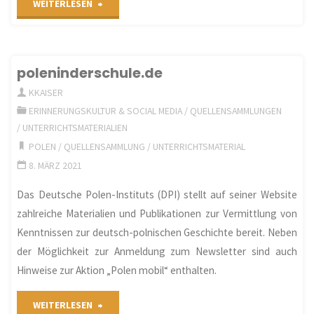
"Lebenszeichen
WEITERLESEN
⋮
Znaki
poleninderschule.de
Życia.
KKAISER
ERINNERUNGSKULTUR & SOCIAL MEDIA
/
QUELLENSAMMLUNGEN
Polen
/
UNTERRICHTSMATERIALIEN
POLEN
/
QUELLENSAMMLUNG
/
UNTERRICHTSMATERIAL
und
8. MÄRZ 2021
der
Das Deutsche Polen-Instituts (DPI) stellt auf seiner Website
Zweite
zahlreiche Materialien und Publikationen zur Vermittlung von
Kenntnissen zur deutsch-polnischen Geschichte bereit. Neben
Weltkrieg
der Möglichkeit zur Anmeldung zum Newsletter sind auch
–
Hinweise zur Aktion „Polen mobil“ enthalten.
Erinnerungsorte
"poleninderschule.de"
WEITERLESEN