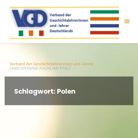
Zum
Inhalt
springen
Verband der Geschichtslehrerinnen und -lehrer
LANDESVERBAND RHEINLAND-PFALZ
Schlagwort:
Polen