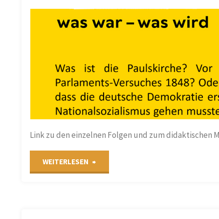
N
/
N
Link zu den einzelnen Folgen und zum didaktischen M
"Aktualisierung
WEITERLESEN
unserer
Podcast-