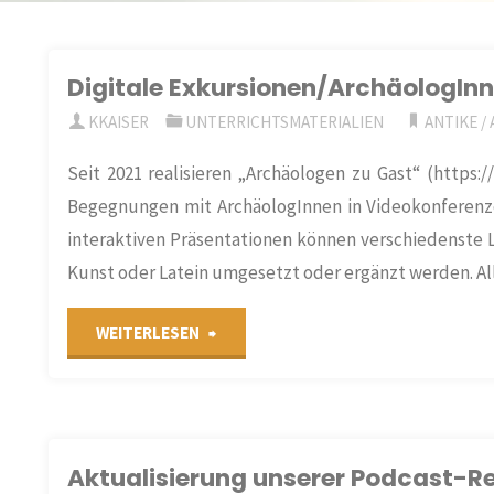
Digitale Exkursionen/ArchäologInn
KKAISER
UNTERRICHTSMATERIALIEN
ANTIKE
/
Seit 2021 realisieren „Archäologen zu Gast“ (https
Begegnungen mit ArchäologInnen in Videokonferenzen
interaktiven Präsentationen können verschiedenste Leh
Kunst oder Latein umgesetzt oder ergänzt werden. Al
"Digitale
WEITERLESEN
Exkursionen/ArchäologInnen
zu
Aktualisierung unserer Podcast-R
Gast"