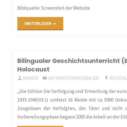
„Lernorts
Bildquelle: Screenshot der Website
Keibelstraße“
"Vorstellung
WEITERLESEN
mit
des
digitalen
Webportals:
Zusatzangeboten"
Bilingualer Geschichtsunterricht
„Quellen
Holocaust
zur
KKAISER
UNTERRICHTSMATERIALIEN
HOLOCAU
Geschichte
„Die Edition Die Verfolgung und Ermordung der euro
1933-1945(VEJ) umfasst 16 Bände mit ca. 5000 Doku
der
Zeugnissen der Verfolgten, der Täter und nicht u
Menschenrechte“"
Vorbereitungsphase begann 2005 die Arbeit an der Edit