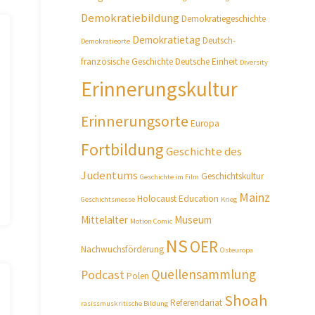
Demokratiebildung
Demokratiegeschichte
Demokratietag
Deutsch-
Demokratieorte
französische Geschichte
Deutsche Einheit
Diversity
Erinnerungskultur
Erinnerungsorte
Europa
Fortbildung
Geschichte des
Judentums
Geschichtskultur
Geschichte im Film
Mainz
Holocaust Education
Geschichtsmesse
Krieg
Mittelalter
Museum
Motion Comic
NS
OER
Nachwuchsförderung
Osteuropa
Quellensammlung
Podcast
Polen
Shoah
Referendariat
rasissmuskritische Bildung