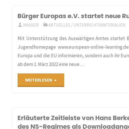
Webportals
Bürger Europas e.V. startet neue 
„Offene
KKAISER
AKTUELLES
/
UNTERRICHTSMATERIALIEN
Geschichte“
Mit Unterstützung des Auswärtigen Amtes startet B
mit
Jugendhomepage www.european-online-learning.de. 
Europa und die EU informieren, sondern auch ihr Eu
neuen
ab dem 1. März 2022 eine neue …
Themenmodulen"
"Bürger
WEITERLESEN
Europas
e.V.
Erläuterte Zeitleiste von Hans Be
startet
des NS-Regimes als Downloadange