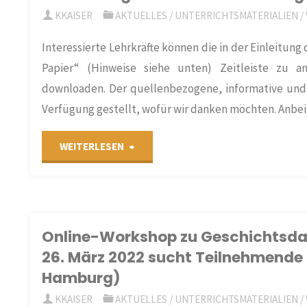
neue
KKAISER
AKTUELLES
/
UNTERRICHTSMATERIALIEN
/
Runde
Interessierte Lehrkräfte können die in der Einleitung
Papier“ (Hinweise siehe unten) Zeitleiste zu
mit
downloaden. Der quellenbezogene, informative und 
dem
Verfügung gestellt, wofür wir danken möchten. Anbei 
Schulquiz
"Erläuterte
WEITERLESEN
„that’s
Zeitleiste
eUrope“"
von
Online-Workshop zu Geschichtsdar
Hans
26. März 2022 sucht Teilnehmende 
Hamburg)
Berkessel
KKAISER
AKTUELLES
/
UNTERRICHTSMATERIALIEN
/