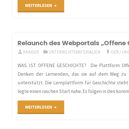
"Bilingualer
WEITERLESEN
Geschichtsunterricht
(Englisch)
Relaunch des Webportals „Offene
–
KKAISER
UNTERRICHTSMATERIALIEN
OER
/
UNT
Quellensammlung
WAS IST OFFENE GESCHICHTE? Die Plattform Offene-
zum
Denken der Lernenden, das sie auf dem Weg zu ei
unterstützt. Die Lernplattform für Geschichte ste
Holocaust"
legte einen raschen Start nahe. Es folgen in den ko
"Relaunch
WEITERLESEN
des