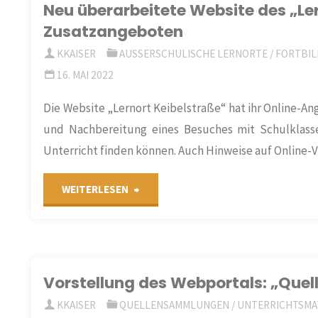
Neu überarbeitete Website des „Ler
Reihe"
Zusatzangeboten
KKAISER
AUSSERSCHULISCHE LERNORTE
/
FORTBIL
16. MAI 2022
Die Website „Lernort Keibelstraße“ hat ihr Online-Ang
und Nachbereitung eines Besuches mit Schulklass
Unterricht finden können. Auch Hinweise auf Online-
"Neu
WEITERLESEN
überarbeitete
Website
Vorstellung des Webportals: „Quel
des
KKAISER
QUELLENSAMMLUNGEN
/
UNTERRICHTSMA