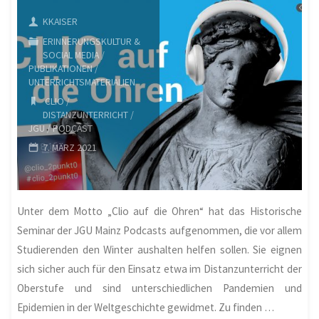
KKAISER
Karten
ERINNERUNGSKULTUR &
(Chronoscope
SOCIAL MEDIA
/
PUBLIKATIONEN
/
UNTERRICHTSMATERIALIEN
Mainz)"
CLIO
/
DISTANZUNTERRICHT
/
JGU
/
PODCAST
7. MÄRZ 2021
Unter dem Motto „Clio auf die Ohren“ hat das Historische
Seminar der JGU Mainz Podcasts aufgenommen, die vor allem
Studierenden den Winter aushalten helfen sollen. Sie eignen
sich sicher auch für den Einsatz etwa im Distanzunterricht der
Oberstufe und sind unterschiedlichen Pandemien und
Epidemien in der Weltgeschichte gewidmet. Zu finden …