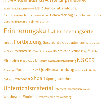
Antisemitismus
Ausstellung
Antike
Bilingualer GU
DDR
Demokratiebildung
Bundesstiftung Aufarbeitung
Demokratietag
Demokratiegeschichte
Deutsch-französische
Demokratieorte
Geschichte
Deutsche Einheit
Diversity
Erinnerungskultur
Erinnerungsorte
Fortbildung
Geschichte des Judentums
Europa
Geschichte
Mainz
Geschichtskultur
Holocaust Education
im Film
Geschichtsmesse
Krieg
NS
OER
Mittelalter
Museum
Nachwuchsförderung
Motion Comic
Quellensammlung
Podcast
Polen
Osteuropa
rasissmuskritische
Shoah
Sportgeschichte
Referendariat
Bildung
Unterrichtsmaterial
Unterrichtsmaterialien
Vielfalt
Wettbewerb
Workshop
Worms
Zweiter Weltkrieg