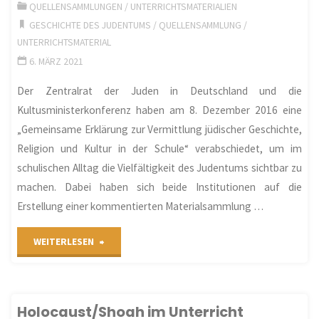
QUELLENSAMMLUNGEN
/
UNTERRICHTSMATERIALIEN
GESCHICHTE DES JUDENTUMS
/
QUELLENSAMMLUNG
/
und
UNTERRICHTSMATERIAL
Distanzunterricht"
6. MÄRZ 2021
Der Zentralrat der Juden in Deutschland und die
Kultusministerkonferenz haben am 8. Dezember 2016 eine
„Gemeinsame Erklärung zur Vermittlung jüdischer Geschichte,
Religion und Kultur in der Schule“ verabschiedet, um im
schulischen Alltag die Vielfältigkeit des Judentums sichtbar zu
machen. Dabei haben sich beide Institutionen auf die
Erstellung einer kommentierten Materialsammlung …
"Kommentierte
WEITERLESEN
Materialsammlung
zur
Holocaust/Shoah im Unterricht