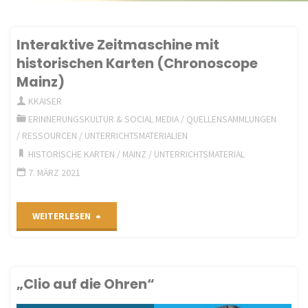
Interaktive Zeitmaschine mit
historischen Karten (Chronoscope
Mainz)
KKAISER
ERINNERUNGSKULTUR & SOCIAL MEDIA
/
QUELLENSAMMLUNGEN
/
RESSOURCEN
/
UNTERRICHTSMATERIALIEN
HISTORISCHE KARTEN
/
MAINZ
/
UNTERRICHTSMATERIAL
7. MÄRZ 2021
"Interaktive
WEITERLESEN
Zeitmaschine
mit
„Clio auf die Ohren“
historischen