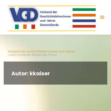
Zum
Inhalt
springen
Verband der Geschichtslehrerinnen und -lehrer
LANDESVERBAND RHEINLAND-PFALZ
Autor:
kkaiser