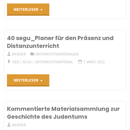
"„Clio
WEITERLESEN
auf
die
40 segu_Planer für den Präsenz und
Distanzunterricht
Ohren“"
KKAISER
UNTERRICHTSMATERIALIEN
OER
/
SEGU
/
UNTERRICHTSMATERIAL
7. MÄRZ 2021
"40
WEITERLESEN
segu_Planer
für
Kommentierte Materialsammlung zur
Geschichte des Judentums
den
KKAISER
Präsenz