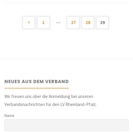
im
Unterricht
…
1
27
28
29
Seitennummerierung
(Broschüre
zur
der
Holocaust
Beiträge
Education)"
NEUES AUS DEM VERBAND
Wir freuen uns über die Anmeldung bei unseren
Verbandsnachrichten für den LV Rheinland-Pfalz.
Name