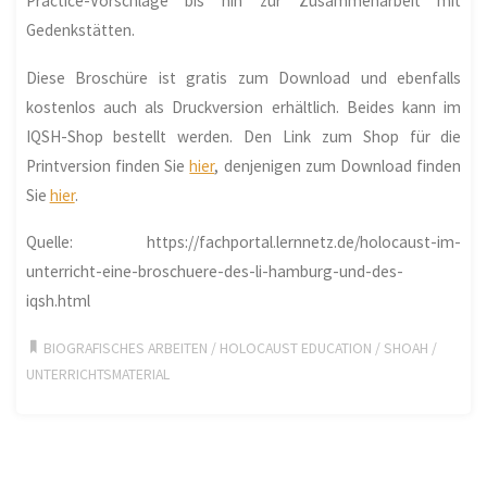
Practice-Vorschläge bis hin zur Zusammenarbeit mit
Gedenkstätten.
Diese Broschüre ist gratis zum Download und ebenfalls
kostenlos auch als Druckversion erhältlich. Beides kann im
IQSH-Shop bestellt werden. Den Link zum Shop für die
Printversion finden Sie
hier
, denjenigen zum Download finden
Sie
hier
.
Quelle: https://fachportal.lernnetz.de/holocaust-im-
unterricht-eine-broschuere-des-li-hamburg-und-des-
iqsh.html
BIOGRAFISCHES ARBEITEN
/
HOLOCAUST EDUCATION
/
SHOAH
/
UNTERRICHTSMATERIAL