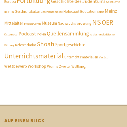
Fortbildung
Geschichte des Judentums
Europa
Geschichte
Mainz
Geschichtskultur
Holocaust Education
im Film
Geschichtsmesse
Krieg
NS
OER
Mittelalter
Museum
Nachwuchsförderung
Motion Comic
Quellensammlung
Podcast
Polen
Osteuropa
rasissmuskritische
Shoah
Sportgeschichte
Referendariat
Bildung
Unterrichtsmaterial
Unterrichtsmaterialien
Vielfalt
Wettbewerb
Workshop
Worms
Zweiter Weltkrieg
AUF EINEN BLICK