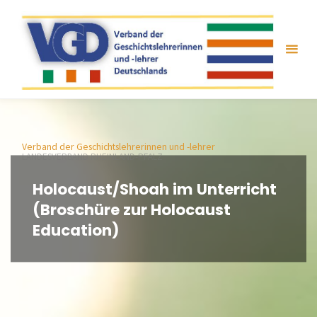
Zum
Inhalt
springen
Verband der Geschichtslehrerinnen und -lehrer
LANDESVERBAND RHEINLAND-PFALZ
Holocaust/Shoah im Unterricht
(Broschüre zur Holocaust
Education)