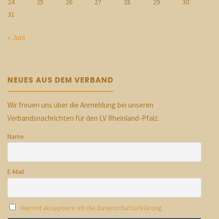
24
25
26
27
28
29
30
31
« Juni
NEUES AUS DEM VERBAND
Wir freuen uns über die Anmeldung bei unseren
Verbandsnachrichten für den LV Rheinland-Pfalz.
Name
E-Mail
Hiermit akzeptiere ich die Datenschutzerklärung.