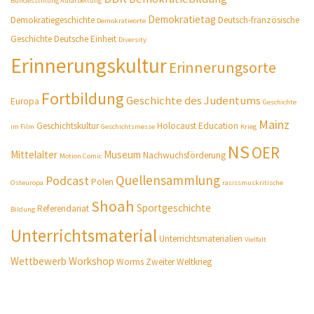
Bundesstiftung Aufarbeitung
Demokratietag
Demokratiegeschichte
Deutsch-französische
Demokratieorte
Geschichte
Deutsche Einheit
Diversity
Erinnerungskultur
Erinnerungsorte
Fortbildung
Geschichte des Judentums
Europa
Geschichte
Mainz
Geschichtskultur
Holocaust Education
im Film
Geschichtsmesse
Krieg
NS
OER
Mittelalter
Museum
Nachwuchsförderung
Motion Comic
Quellensammlung
Podcast
Polen
Osteuropa
rasissmuskritische
Shoah
Sportgeschichte
Referendariat
Bildung
Unterrichtsmaterial
Unterrichtsmaterialien
Vielfalt
Wettbewerb
Workshop
Worms
Zweiter Weltkrieg