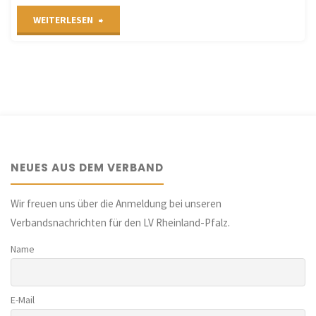
"Wettbewerb
WEITERLESEN
für
neue
Unterrichtsideen
(VGD/Ernst
NEUES AUS DEM VERBAND
Klett
Verlag)"
Wir freuen uns über die Anmeldung bei unseren
Verbandsnachrichten für den LV Rheinland-Pfalz.
Name
E-Mail