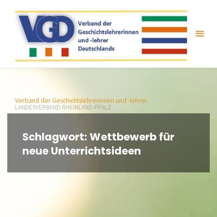
Zum
Inhalt
springen
Verband der Geschichtslehrerinnen und -lehrer
LANDESVERBAND RHEINLAND-PFALZ
Schlagwort:
Wettbewerb für
neue Unterrichtsideen