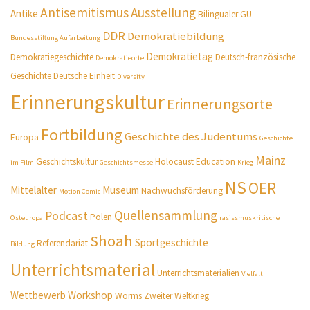
Antisemitismus
Ausstellung
Antike
Bilingualer GU
DDR
Demokratiebildung
Bundesstiftung Aufarbeitung
Demokratietag
Demokratiegeschichte
Deutsch-französische
Demokratieorte
Geschichte
Deutsche Einheit
Diversity
Erinnerungskultur
Erinnerungsorte
Fortbildung
Geschichte des Judentums
Europa
Geschichte
Mainz
Geschichtskultur
Holocaust Education
im Film
Geschichtsmesse
Krieg
NS
OER
Mittelalter
Museum
Nachwuchsförderung
Motion Comic
Quellensammlung
Podcast
Polen
Osteuropa
rasissmuskritische
Shoah
Sportgeschichte
Referendariat
Bildung
Unterrichtsmaterial
Unterrichtsmaterialien
Vielfalt
Wettbewerb
Workshop
Worms
Zweiter Weltkrieg