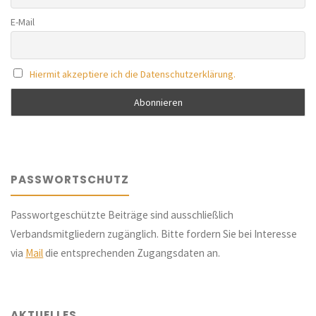
Auschwitz
E-Mail
(Pädagogisches
Landesinstitut)"
Hiermit akzeptiere ich die Datenschutzerklärung.
PASSWORTSCHUTZ
Passwortgeschützte Beiträge sind ausschließlich
Verbandsmitgliedern zugänglich. Bitte fordern Sie bei Interesse
via
Mail
die entsprechenden Zugangsdaten an.
AKTUELLES