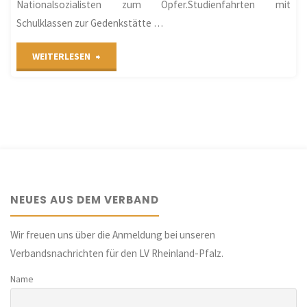
Nationalsozialisten zum Opfer.Studienfahrten mit
Schulklassen zur Gedenkstätte …
"Hinweis
WEITERLESEN
auf
das
Angebot
einer
NEUES AUS DEM VERBAND
Gedenkstättenfahrt
in
Wir freuen uns über die Anmeldung bei unseren
Verbandsnachrichten für den LV Rheinland-Pfalz.
die
Name
Gedenkstätte