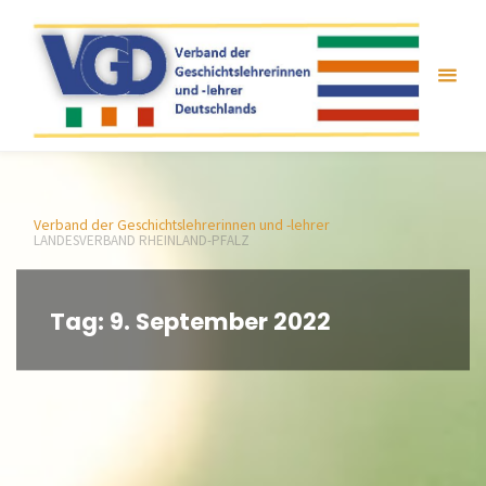
Zum
Inhalt
springen
Verband der Geschichtslehrerinnen und -lehrer
LANDESVERBAND RHEINLAND-PFALZ
Tag:
9. September 2022