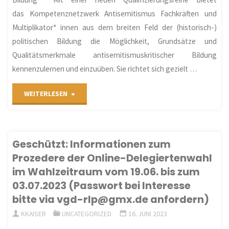
das Kompetenznetzwerk Antisemitismus Fachkräften und
Multiplikator*­ innen aus dem breiten Feld der (historisch-)
politischen Bildung die Möglichkeit, Grundsätze und
Qualitätsmerkmale antisemitismuskritischer Bildung
kennenzulernen und einzuüben. Sie richtet sich gezielt …
"Neue
WEITERLESEN
KOMPAS-
Qualifizierungsreihe
Geschützt: Informationen zum
Prozedere der Online-Delegiertenwahl
für
im Wahlzeitraum vom 19.06. bis zum
Akteur*innen
03.07.2023 (Passwort bei Interesse
bitte via vgd-rlp@gmx.de anfordern)
der
KKAISER
UNCATEGORIZED
16. JUNI 2023
(historisch-)politischen