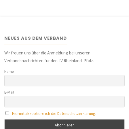
Vorbereitung
einer
Koordinierungsstelle
NEUES AUS DEM VERBAND
für
die
Wir freuen uns über die Anmeldung bei unseren
Verbandsnachrichten für den LV Rheinland-Pfalz.
Geschichte
Name
des
Judentums
E-Mail
in
Rheinland-
Hiermit akzeptiere ich die Datenschutzerklärung.
Pfalz