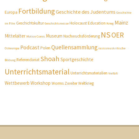
Fortbildung
Geschichte des Judentums
Europa
Geschichte
Mainz
Geschichtskultur
Holocaust Education
im Film
Geschichtsmesse
Krieg
NS
OER
Mittelalter
Museum
Nachwuchsförderung
Motion Comic
Quellensammlung
Podcast
Polen
Osteuropa
rasissmuskritische
Shoah
Sportgeschichte
Referendariat
Bildung
Unterrichtsmaterial
Unterrichtsmaterialien
Vielfalt
Wettbewerb
Workshop
Worms
Zweiter Weltkrieg