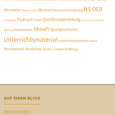
NS
OER
Mittelalter
Museum
Nachwuchsförderung
Motion Comic
Quellensammlung
Podcast
Polen
Osteuropa
rasissmuskritische
Shoah
Sportgeschichte
Referendariat
Bildung
Unterrichtsmaterial
Unterrichtsmaterialien
Vielfalt
Wettbewerb
Workshop
Worms
Zweiter Weltkrieg
AUF EINEN BLICK
Mitglied werden!