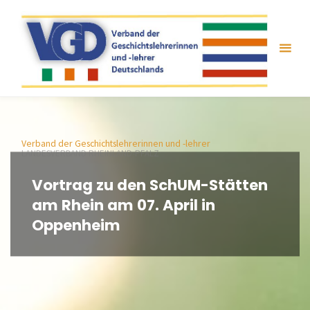
Zum
Inhalt
springen
Verband der Geschichtslehrerinnen und -lehrer
LANDESVERBAND RHEINLAND-PFALZ
Vortrag zu den SchUM-Stätten
am Rhein am 07. April in
Oppenheim