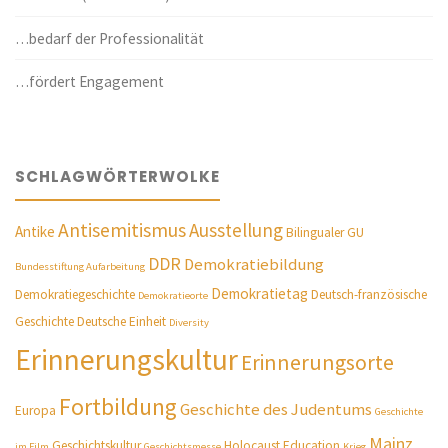
…bedarf der Professionalität
…fördert Engagement
SCHLAGWÖRTERWOLKE
Antisemitismus
Ausstellung
Antike
Bilingualer GU
DDR
Demokratiebildung
Bundesstiftung Aufarbeitung
Demokratietag
Demokratiegeschichte
Deutsch-französische
Demokratieorte
Geschichte
Deutsche Einheit
Diversity
Erinnerungskultur
Erinnerungsorte
Fortbildung
Geschichte des Judentums
Europa
Geschichte
Mainz
Geschichtskultur
Holocaust Education
im Film
Geschichtsmesse
Krieg