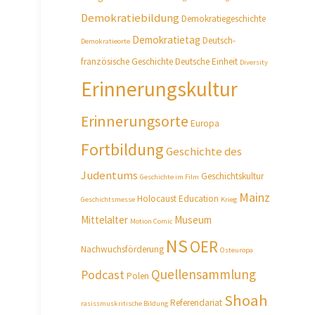
Demokratiebildung
Demokratiegeschichte
Demokratietag
Deutsch-
Demokratieorte
französische Geschichte
Deutsche Einheit
Diversity
Erinnerungskultur
Erinnerungsorte
Europa
Fortbildung
Geschichte des
Judentums
Geschichtskultur
Geschichte im Film
Mainz
Holocaust Education
Geschichtsmesse
Krieg
Mittelalter
Museum
Motion Comic
NS
OER
Nachwuchsförderung
Osteuropa
Quellensammlung
Podcast
Polen
Shoah
Referendariat
rasissmuskritische Bildung