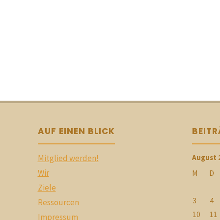
AUF EINEN BLICK
BEIT
Mitglied werden!
August 
Wir
M
D
Ziele
3
4
Ressourcen
10
11
Impressum