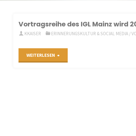
Vortragsreihe des IGL Mainz wird 2
KKAISER
ERINNERUNGSKULTUR & SOCIAL MEDIA
/
V
"Vortragsreihe
WEITERLESEN
des
IGL
Mainz
wird
2021