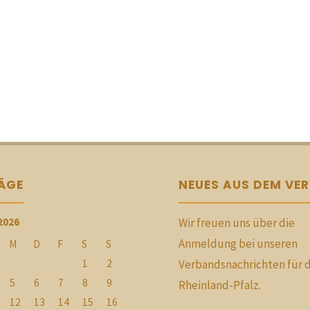
RÄGE
NEUES AUS DEM VE
2026
Wir freuen uns über die
Anmeldung bei unseren
M
D
F
S
S
1
2
Verbandsnachrichten für 
5
6
7
8
9
Rheinland-Pfalz.
12
13
14
15
16