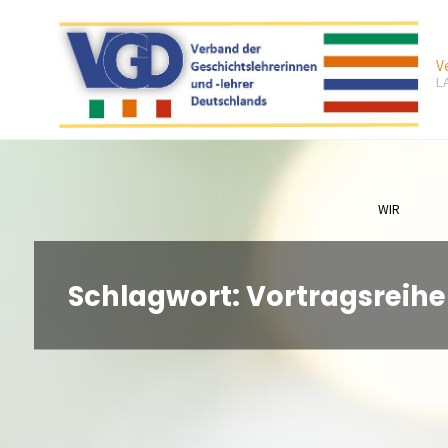
Zum
Inhalt
V
springen
L
WIR
Schlagwort:
Vortragsreihe