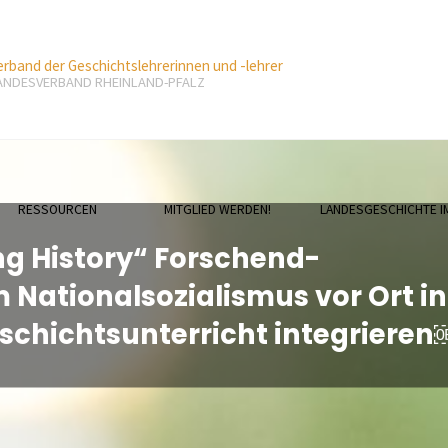
erband der Geschichtslehrerinnen und -lehrer
ANDESVERBAND RHEINLAND-PFALZ
RESSOURCEN
MITGLIED WERDEN!
LANDESGESCHICHTE I
ng History“ Forschend-
Nationalsozialismus vor Ort in
eschichtsunterricht integrieren