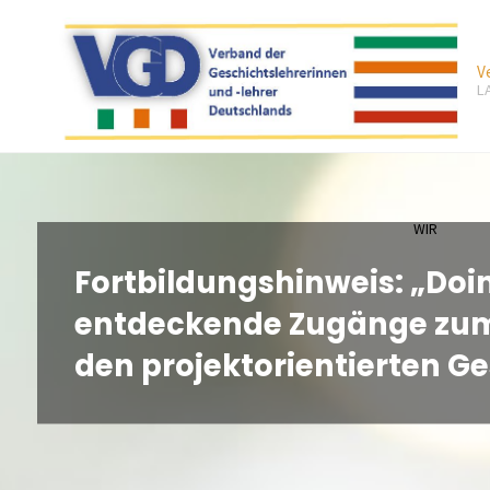
Zum
Inhalt
V
springen
L
WIR
Fortbildungshinweis: „Doi
entdeckende Zugänge zum 
den projektorientierten G