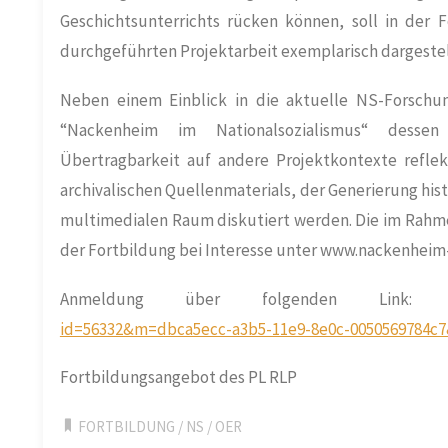
Geschichtsunterrichts rücken können, soll in der 
durchgeführten Projektarbeit exemplarisch dargestel
Neben einem Einblick in die aktuelle NS-Forschun
“Nackenheim im Nationalsozialismus“ dessen
Übertragbarkeit auf andere Projektkontexte refle
archivalischen Quellenmaterials, der Generierung hi
multimedialen Raum diskutiert werden. Die im Rahme
der Fortbildung bei Interesse unter www.nackenheim
Anmeldung über folgenden Link
id=56332&m=dbca5ecc-a3b5-11e9-8e0c-0050569784c7
Fortbildungsangebot des PL RLP
FORTBILDUNG
/
NS
/
OER