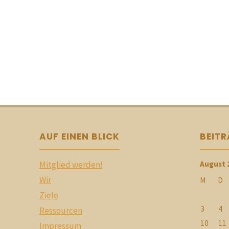
AUF EINEN BLICK
BEIT
Mitglied werden!
August 
Wir
M
D
Ziele
3
4
Ressourcen
10
11
Impressum