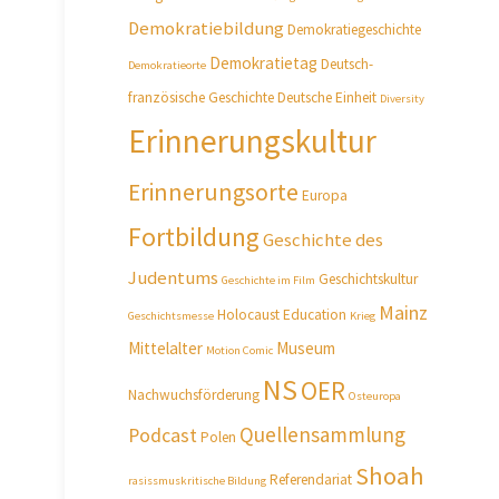
Demokratiebildung
Demokratiegeschichte
Demokratietag
Deutsch-
Demokratieorte
französische Geschichte
Deutsche Einheit
Diversity
Erinnerungskultur
Erinnerungsorte
Europa
Fortbildung
Geschichte des
Judentums
Geschichtskultur
Geschichte im Film
Mainz
Holocaust Education
Geschichtsmesse
Krieg
Mittelalter
Museum
Motion Comic
NS
OER
Nachwuchsförderung
Osteuropa
Quellensammlung
Podcast
Polen
Shoah
Referendariat
rasissmuskritische Bildung