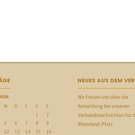
RÄGE
NEUES AUS DEM VE
2026
Wir freuen uns über die
Anmeldung bei unseren
M
D
F
S
S
1
2
Verbandsnachrichten für 
5
6
7
8
9
Rheinland-Pfalz.
12
13
14
15
16