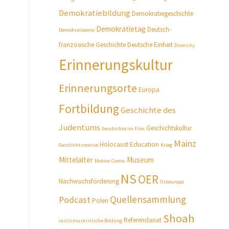
Demokratiebildung
Demokratiegeschichte
Demokratietag
Deutsch-
Demokratieorte
französische Geschichte
Deutsche Einheit
Diversity
Erinnerungskultur
Erinnerungsorte
Europa
Fortbildung
Geschichte des
Judentums
Geschichtskultur
Geschichte im Film
Mainz
Holocaust Education
Geschichtsmesse
Krieg
Mittelalter
Museum
Motion Comic
NS
OER
Nachwuchsförderung
Osteuropa
Quellensammlung
Podcast
Polen
Shoah
Referendariat
rasissmuskritische Bildung