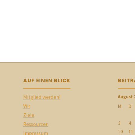
AUF EINEN BLICK
BEIT
Mitglied werden!
August 
Wir
M
D
Ziele
3
4
Ressourcen
10
11
Impressum