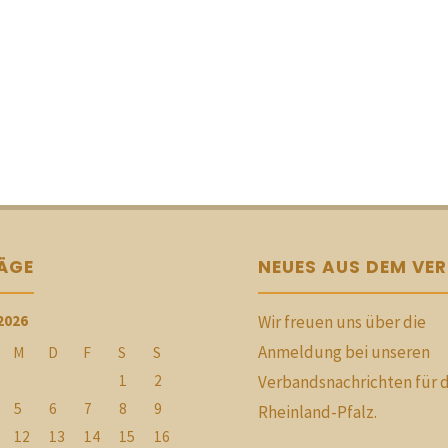
RÄGE
NEUES AUS DEM VE
2026
Wir freuen uns über die
Anmeldung bei unseren
M
D
F
S
S
1
2
Verbandsnachrichten für 
5
6
7
8
9
Rheinland-Pfalz.
12
13
14
15
16