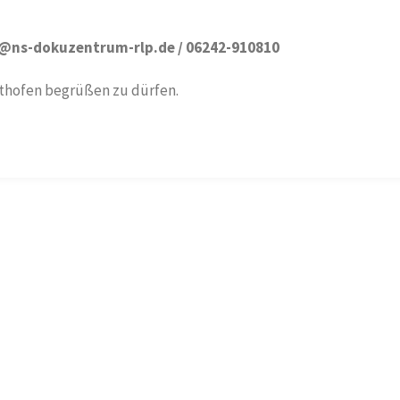
o@ns-dokuzentrum-rlp.de / 06242-910810
sthofen begrüßen zu dürfen.