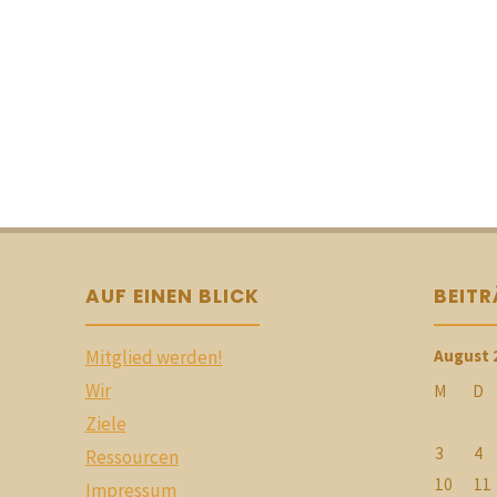
AUF EINEN BLICK
BEIT
Mitglied werden!
August 
Wir
M
D
Ziele
3
4
Ressourcen
10
11
Impressum