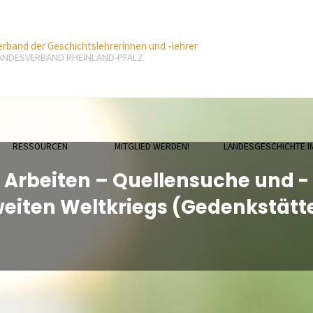
erband der Geschichtslehrerinnen und -lehrer
ANDESVERBAND RHEINLAND-PFALZ
RESSOURCEN
MITGLIED WERDEN!
LANDESGESCHICHTE I
 Arbeiten – Quellensuche und -
eiten Weltkriegs (Gedenkstätt