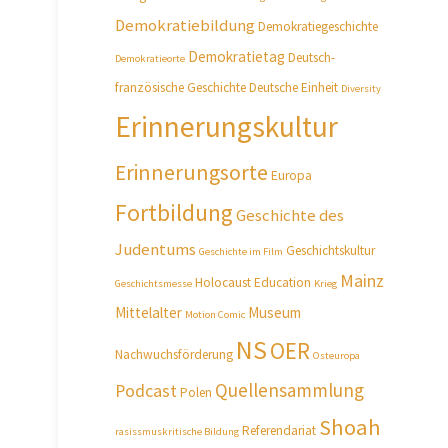
Demokratiebildung
Demokratiegeschichte
Demokratietag
Deutsch-
Demokratieorte
französische Geschichte
Deutsche Einheit
Diversity
Erinnerungskultur
Erinnerungsorte
Europa
Fortbildung
Geschichte des
Judentums
Geschichtskultur
Geschichte im Film
Mainz
Holocaust Education
Geschichtsmesse
Krieg
Mittelalter
Museum
Motion Comic
NS
OER
Nachwuchsförderung
Osteuropa
Quellensammlung
Podcast
Polen
Shoah
Referendariat
rasissmuskritische Bildung