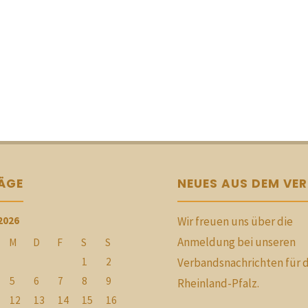
RÄGE
NEUES AUS DEM VE
2026
Wir freuen uns über die
Anmeldung bei unseren
M
D
F
S
S
1
2
Verbandsnachrichten für 
5
6
7
8
9
Rheinland-Pfalz.
12
13
14
15
16