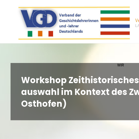
Zum
Inhalt
V
springen
L
WIR
Workshop Zeithistorisches
auswahl im Kontext des Zw
Osthofen)