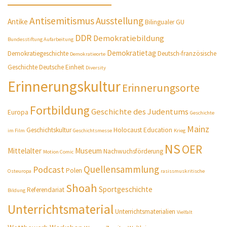
Antisemitismus
Ausstellung
Antike
Bilingualer GU
DDR
Demokratiebildung
Bundesstiftung Aufarbeitung
Demokratietag
Demokratiegeschichte
Deutsch-französische
Demokratieorte
Geschichte
Deutsche Einheit
Diversity
Erinnerungskultur
Erinnerungsorte
Fortbildung
Geschichte des Judentums
Europa
Geschichte
Mainz
Geschichtskultur
Holocaust Education
im Film
Geschichtsmesse
Krieg
NS
OER
Mittelalter
Museum
Nachwuchsförderung
Motion Comic
Quellensammlung
Podcast
Polen
Osteuropa
rasissmuskritische
Shoah
Sportgeschichte
Referendariat
Bildung
Unterrichtsmaterial
Unterrichtsmaterialien
Vielfalt