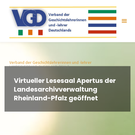
Zum
Inhalt
springen
Verband der Geschichtslehrerinnen und -lehrer
LANDESVERBAND RHEINLAND-PFALZ
Virtueller Lesesaal Apertus der
Landesarchivverwaltung
Rheinland-Pfalz geöffnet