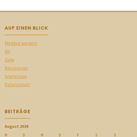
AUF EINEN BLICK
Mitglied werden!
Wir
Ziele
Ressourcen
Impressum
Datenschutz
BEITRÄGE
August 2026
M
D
M
D
F
S
S