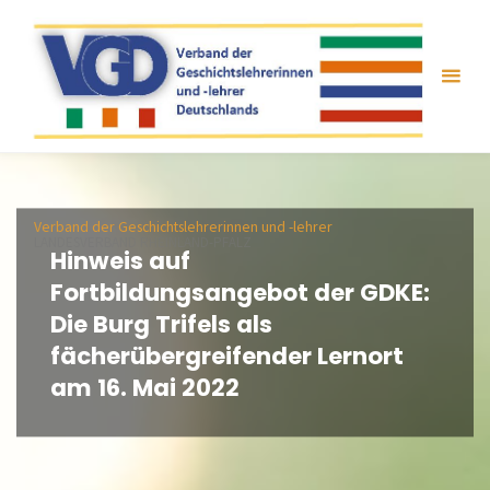
Zum
Inhalt
springen
Verband der Geschichtslehrerinnen und -lehrer
LANDESVERBAND RHEINLAND-PFALZ
Hinweis auf
Fortbildungsangebot der GDKE:
Die Burg Trifels als
fächerübergreifender Lernort
am 16. Mai 2022