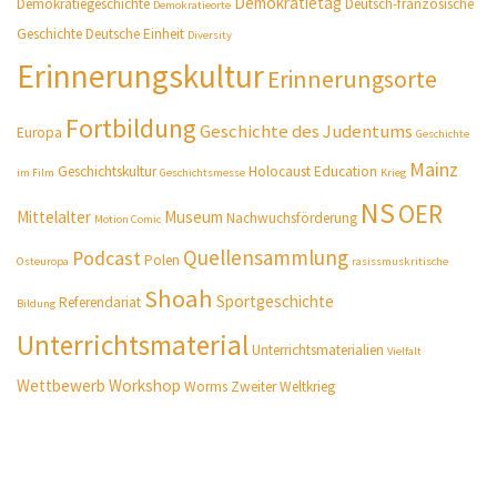
Demokratietag
Demokratiegeschichte
Deutsch-französische
Demokratieorte
Geschichte
Deutsche Einheit
Diversity
Erinnerungskultur
Erinnerungsorte
Fortbildung
Geschichte des Judentums
Europa
Geschichte
Mainz
Geschichtskultur
Holocaust Education
im Film
Geschichtsmesse
Krieg
NS
OER
Mittelalter
Museum
Nachwuchsförderung
Motion Comic
Quellensammlung
Podcast
Polen
Osteuropa
rasissmuskritische
Shoah
Sportgeschichte
Referendariat
Bildung
Unterrichtsmaterial
Unterrichtsmaterialien
Vielfalt
Wettbewerb
Workshop
Worms
Zweiter Weltkrieg