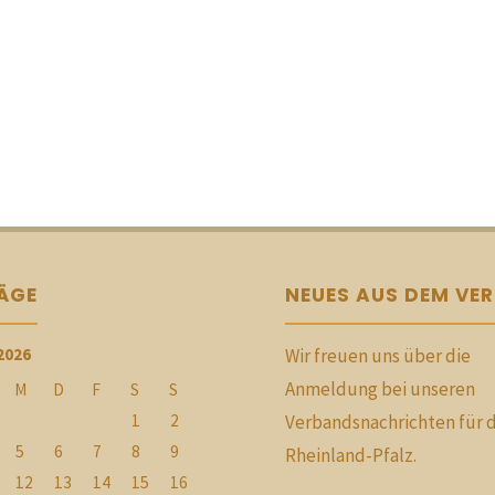
RÄGE
NEUES AUS DEM VE
2026
Wir freuen uns über die
Anmeldung bei unseren
M
D
F
S
S
1
2
Verbandsnachrichten für 
5
6
7
8
9
Rheinland-Pfalz.
12
13
14
15
16