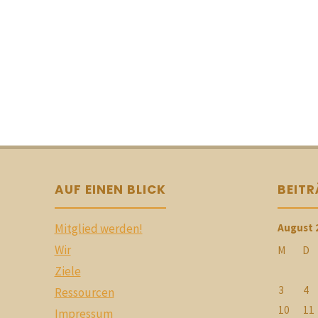
AUF EINEN BLICK
BEIT
Mitglied werden!
August 
Wir
M
D
Ziele
3
4
Ressourcen
10
11
Impressum