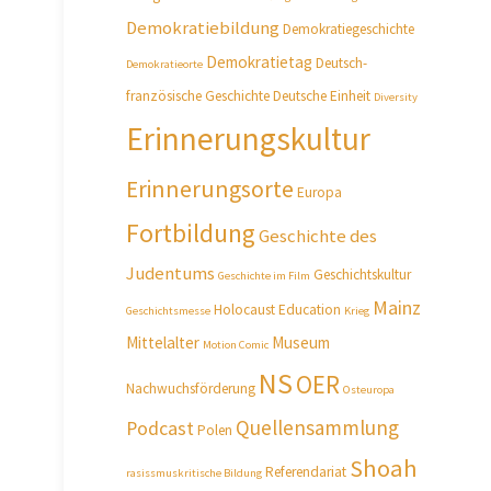
Demokratiebildung
Demokratiegeschichte
Demokratietag
Deutsch-
Demokratieorte
französische Geschichte
Deutsche Einheit
Diversity
Erinnerungskultur
Erinnerungsorte
Europa
Fortbildung
Geschichte des
Judentums
Geschichtskultur
Geschichte im Film
Mainz
Holocaust Education
Geschichtsmesse
Krieg
Mittelalter
Museum
Motion Comic
NS
OER
Nachwuchsförderung
Osteuropa
Quellensammlung
Podcast
Polen
Shoah
Referendariat
rasissmuskritische Bildung