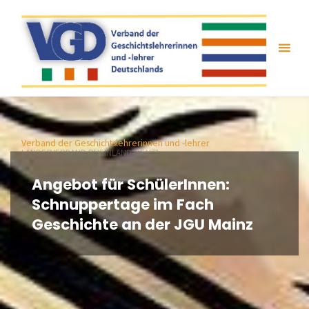
Zum
Inhalt
springen
Verband der Geschichtslehrerinnen und -lehrer
LANDESVERBAND RHEINLAND-PFALZ
Angebot für SchülerInnen:
Schnuppertage im Fach
Geschichte an der JGU Mainz