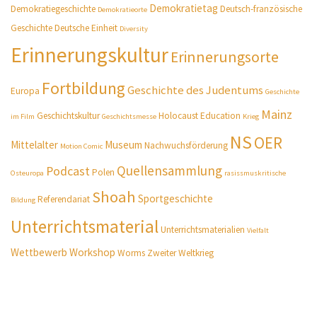
Demokratietag
Demokratiegeschichte
Deutsch-französische
Demokratieorte
Geschichte
Deutsche Einheit
Diversity
Erinnerungskultur
Erinnerungsorte
Fortbildung
Geschichte des Judentums
Europa
Geschichte
Mainz
Geschichtskultur
Holocaust Education
im Film
Geschichtsmesse
Krieg
NS
OER
Mittelalter
Museum
Nachwuchsförderung
Motion Comic
Quellensammlung
Podcast
Polen
Osteuropa
rasissmuskritische
Shoah
Sportgeschichte
Referendariat
Bildung
Unterrichtsmaterial
Unterrichtsmaterialien
Vielfalt
Wettbewerb
Workshop
Worms
Zweiter Weltkrieg