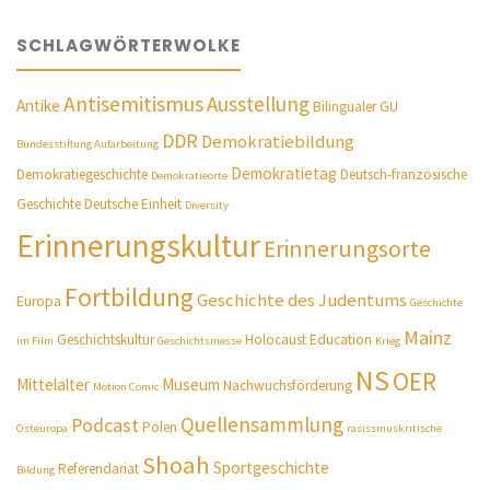
SCHLAGWÖRTERWOLKE
Antisemitismus
Ausstellung
Antike
Bilingualer GU
DDR
Demokratiebildung
Bundesstiftung Aufarbeitung
Demokratietag
Demokratiegeschichte
Deutsch-französische
Demokratieorte
Geschichte
Deutsche Einheit
Diversity
Erinnerungskultur
Erinnerungsorte
Fortbildung
Geschichte des Judentums
Europa
Geschichte
Mainz
Geschichtskultur
Holocaust Education
im Film
Geschichtsmesse
Krieg
NS
OER
Mittelalter
Museum
Nachwuchsförderung
Motion Comic
Quellensammlung
Podcast
Polen
Osteuropa
rasissmuskritische
Shoah
Sportgeschichte
Referendariat
Bildung