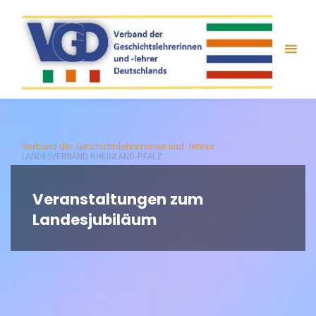
Zum
Inhalt
springen
Verband der Geschichtslehrerinnen und -lehrer
LANDESVERBAND RHEINLAND-PFALZ
Veranstaltungen zum
Landesjubiläum