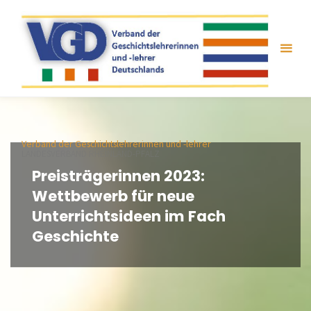
Zum
Inhalt
springen
Verband der Geschichtslehrerinnen und -lehrer
LANDESVERBAND RHEINLAND-PFALZ
Preisträgerinnen 2023:
Wettbewerb für neue
Unterrichtsideen im Fach
Geschichte