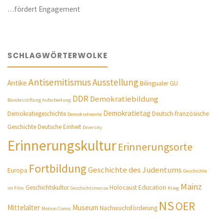
…fördert Engagement
SCHLAGWÖRTERWOLKE
Antisemitismus
Ausstellung
Antike
Bilingualer GU
DDR
Demokratiebildung
Bundesstiftung Aufarbeitung
Demokratietag
Demokratiegeschichte
Deutsch-französische
Demokratieorte
Geschichte
Deutsche Einheit
Diversity
Erinnerungskultur
Erinnerungsorte
Fortbildung
Geschichte des Judentums
Europa
Geschichte
Mainz
Geschichtskultur
Holocaust Education
im Film
Geschichtsmesse
Krieg
NS
OER
Mittelalter
Museum
Nachwuchsförderung
Motion Comic