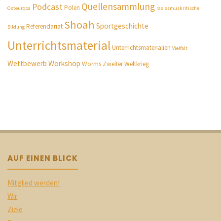
Quellensammlung
Podcast
Polen
Osteuropa
rasissmuskritische
Shoah
Sportgeschichte
Referendariat
Bildung
Unterrichtsmaterial
Unterrichtsmaterialien
Vielfalt
Wettbewerb
Workshop
Worms
Zweiter Weltkrieg
AUF EINEN BLICK
Mitglied werden!
Wir
Ziele