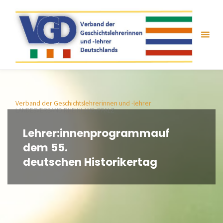
Zum
Inhalt
springen
Verband der Geschichtslehrerinnen und -lehrer
LANDESVERBAND RHEINLAND-PFALZ
Lehrer:innenprogrammauf
dem 55.
deutschen Historikertag