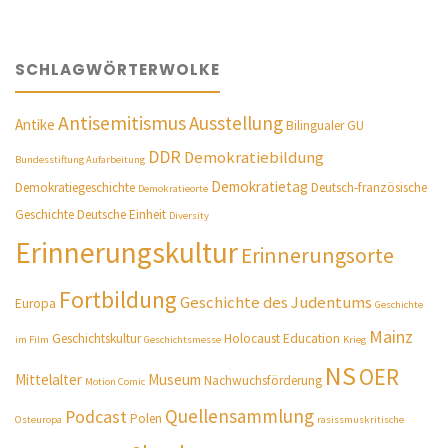
SCHLAGWÖRTERWOLKE
Antisemitismus
Ausstellung
Antike
Bilingualer GU
DDR
Demokratiebildung
Bundesstiftung Aufarbeitung
Demokratietag
Demokratiegeschichte
Deutsch-französische
Demokratieorte
Geschichte
Deutsche Einheit
Diversity
Erinnerungskultur
Erinnerungsorte
Fortbildung
Geschichte des Judentums
Europa
Geschichte
Mainz
Geschichtskultur
Holocaust Education
im Film
Geschichtsmesse
Krieg
NS
OER
Mittelalter
Museum
Nachwuchsförderung
Motion Comic
Quellensammlung
Podcast
Polen
Osteuropa
rasissmuskritische