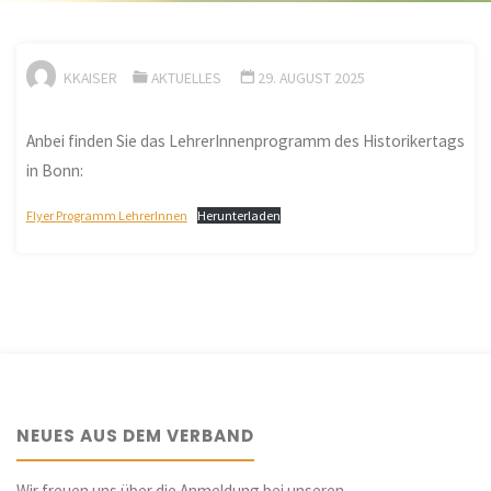
KKAISER
AKTUELLES
29. AUGUST 2025
Anbei finden Sie das LehrerInnenprogramm des Historikertags
in Bonn:
Flyer Programm LehrerInnen
Herunterladen
NEUES AUS DEM VERBAND
Wir freuen uns über die Anmeldung bei unseren