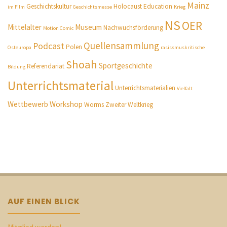
Mainz
Geschichtskultur
Holocaust Education
im Film
Geschichtsmesse
Krieg
NS
OER
Mittelalter
Museum
Nachwuchsförderung
Motion Comic
Quellensammlung
Podcast
Polen
Osteuropa
rasissmuskritische
Shoah
Sportgeschichte
Referendariat
Bildung
Unterrichtsmaterial
Unterrichtsmaterialien
Vielfalt
Wettbewerb
Workshop
Worms
Zweiter Weltkrieg
AUF EINEN BLICK