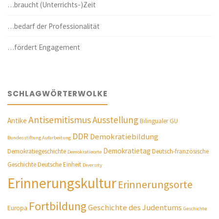
…braucht (Unterrichts-)Zeit
…bedarf der Professionalität
…fördert Engagement
SCHLAGWÖRTERWOLKE
Antisemitismus
Ausstellung
Antike
Bilingualer GU
DDR
Demokratiebildung
Bundesstiftung Aufarbeitung
Demokratietag
Demokratiegeschichte
Deutsch-französische
Demokratieorte
Geschichte
Deutsche Einheit
Diversity
Erinnerungskultur
Erinnerungsorte
Fortbildung
Geschichte des Judentums
Europa
Geschichte